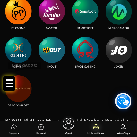
PP CASINO
AVIATOR
SMARTSOFT
MICROGAMING
LINK GACOR!
GEMINI
INOUT
SPADE GAMING
JOKER
DRAGOONSOFT
BOS01 Platform Hiburan Digital Modern Resmi dan
Informasi Lifestyle Terkini
Beranda
Promosi
Masuk
Hubungi Kami
Akun Saya