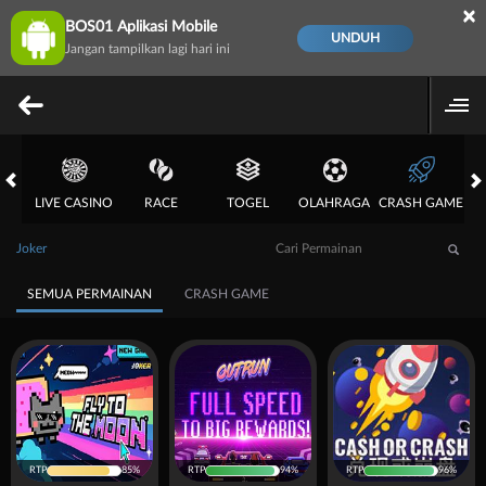
×
BOS01 Aplikasi Mobile
UNDUH
Jangan tampilkan lagi hari ini
S
LIVE CASINO
RACE
TOGEL
OLAHRAGA
CRASH GAME
Joker
SEMUA PERMAINAN
CRASH GAME
RTP
85%
RTP
94%
RTP
96%