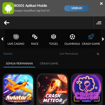
×
BOS01 Aplikasi Mobile
UNDUH
Jangan tampilkan lagi hari ini
S
LIVE CASINO
RACE
TOGEL
OLAHRAGA
CRASH GAME
Gemini
SEMUA PERMAINAN
CRASH GAME