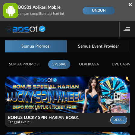
×
BOS01 Aplikasi Mobile
UNDUH
Jangan tampilkan lagi hari ini
Semua Promosi
Semua Event Provider
SEMUA PROMOSI
SPESIAL
OLAHRAGA
LIVE CASINO
BONUS LUCKY SPIN HARIAN BOS01
DETAIL
Tanggal akhir:
-