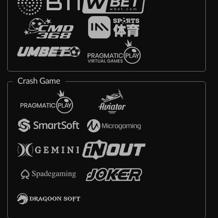
Crash Game