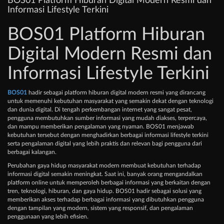
BOS01 Platform Hiburan Digital Modern Resmi dan
Informasi Lifestyle Terkini
BOS01 Platform Hiburan
Digital Modern Resmi dan
Informasi Lifestyle Terkini
BOS01
hadir sebagai platform hiburan digital modern resmi yang dirancang
untuk memenuhi kebutuhan masyarakat yang semakin dekat dengan teknologi
dan dunia digital. Di tengah perkembangan internet yang sangat pesat,
pengguna membutuhkan sumber informasi yang mudah diakses, terpercaya,
dan mampu memberikan pengalaman yang nyaman. BOS01 menjawab
kebutuhan tersebut dengan menghadirkan berbagai informasi lifestyle terkini
serta pengalaman digital yang lebih praktis dan relevan bagi pengguna dari
berbagai kalangan.
Perubahan gaya hidup masyarakat modern membuat kebutuhan terhadap
informasi digital semakin meningkat. Saat ini, banyak orang mengandalkan
platform online untuk memperoleh berbagai informasi yang berkaitan dengan
tren, teknologi, hiburan, dan gaya hidup. BOS01 hadir sebagai solusi yang
memberikan akses terhadap berbagai informasi yang dibutuhkan pengguna
dengan tampilan yang modern, sistem yang responsif, dan pengalaman
penggunaan yang lebih efisien.