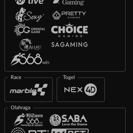
Race
Togel
Olahraga