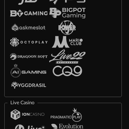
Live Casino