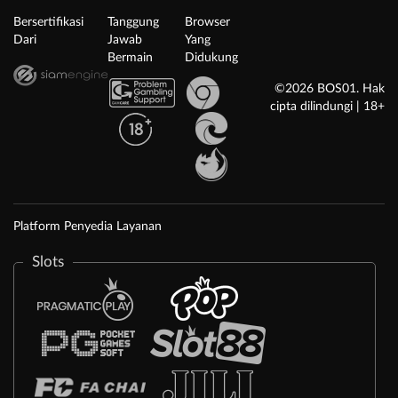
Bersertifikasi
Tanggung
Browser
Dari
Jawab
Yang
Bermain
Didukung
©2026 BOS01. Hak
cipta dilindungi | 18+
Platform Penyedia Layanan
Slots
LINK GACOR!