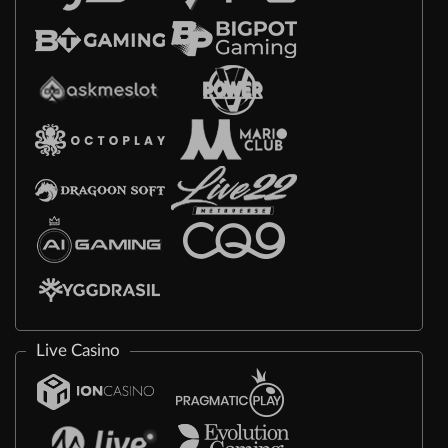
Live Casino