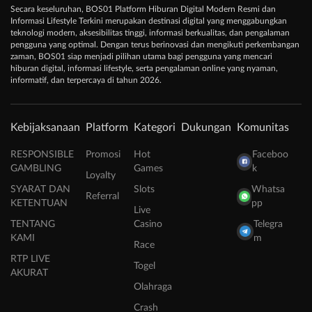
Secara keseluruhan, BOS01 Platform Hiburan Digital Modern Resmi dan
Informasi Lifestyle Terkini merupakan destinasi digital yang menggabungkan
teknologi modern, aksesibilitas tinggi, informasi berkualitas, dan pengalaman
pengguna yang optimal. Dengan terus berinovasi dan mengikuti perkembangan
zaman, BOS01 siap menjadi pilihan utama bagi pengguna yang mencari
hiburan digital, informasi lifestyle, serta pengalaman online yang nyaman,
informatif, dan terpercaya di tahun 2026.
Kebijaksanaan
Platform
Kategori
Dukungan
Komunitas
RESPONSIBLE
Promosi
Hot
Faceboo
GAMBLING
Games
k
Loyalty
SYARAT DAN
Slots
Whatsa
Referral
KETENTUAN
pp
Live
TENTANG
Casino
Telegra
KAMI
m
Race
RTP LIVE
Togel
AKURAT
Olahraga
Crash