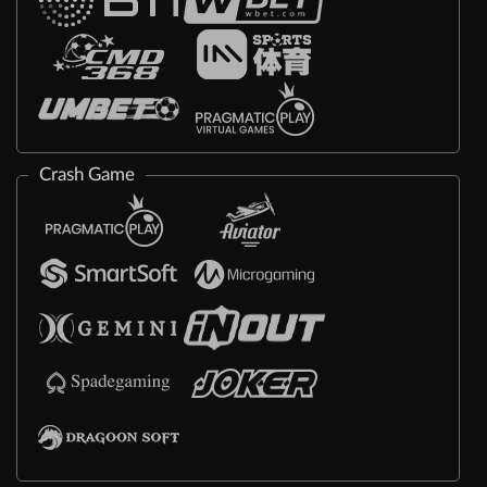
Crash Game