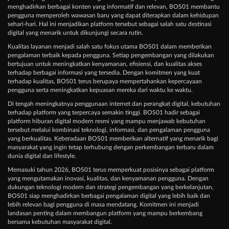
menghadirkan berbagai konten yang informatif dan relevan, BOS01 membantu
pengguna memperoleh wawasan baru yang dapat diterapkan dalam kehidupan
sehari-hari. Hal ini menjadikan platform tersebut sebagai salah satu destinasi
digital yang menarik untuk dikunjungi secara rutin.
Kualitas layanan menjadi salah satu fokus utama BOS01 dalam memberikan
pengalaman terbaik kepada pengguna. Setiap pengembangan yang dilakukan
bertujuan untuk meningkatkan kenyamanan, efisiensi, dan kualitas akses
terhadap berbagai informasi yang tersedia. Dengan komitmen yang kuat
terhadap kualitas, BOS01 terus berupaya mempertahankan kepercayaan
pengguna serta meningkatkan kepuasan mereka dari waktu ke waktu.
Di tengah meningkatnya penggunaan internet dan perangkat digital, kebutuhan
terhadap platform yang terpercaya semakin tinggi. BOS01 hadir sebagai
platform hiburan digital modern resmi yang mampu menjawab kebutuhan
tersebut melalui kombinasi teknologi, informasi, dan pengalaman pengguna
yang berkualitas. Keberadaan BOS01 memberikan alternatif yang menarik bagi
masyarakat yang ingin tetap terhubung dengan perkembangan terbaru dalam
dunia digital dan lifestyle.
Memasuki tahun 2026, BOS01 terus memperkuat posisinya sebagai platform
yang mengutamakan inovasi, kualitas, dan kenyamanan pengguna. Dengan
dukungan teknologi modern dan strategi pengembangan yang berkelanjutan,
BOS01 siap menghadirkan berbagai pengalaman digital yang lebih baik dan
lebih relevan bagi pengguna di masa mendatang. Komitmen ini menjadi
landasan penting dalam membangun platform yang mampu berkembang
bersama kebutuhan masyarakat digital.