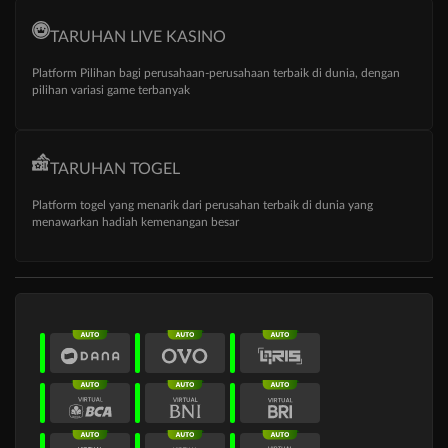
TARUHAN LIVE KASINO
Platform Pilihan bagi perusahaan-perusahaan terbaik di dunia, dengan
pilihan variasi game terbanyak
TARUHAN TOGEL
Platform togel yang menarik dari perusahan terbaik di dunia yang
menawarkan hadiah kemenangan besar