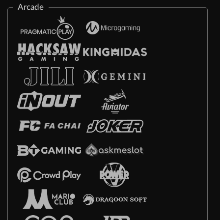
Arcade