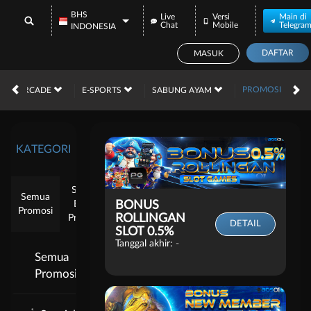
BHS
Live
Versi
Main di
Chat
Mobile
Telegra
INDONESIA
DAFTAR
MASUK
PROMOSI
ARCADE
E-SPORTS
SABUNG AYAM
KATEGORI
Semua
Semua
Event
BONUS
Promosi
ROLLINGAN
Provider
DETAIL
SLOT 0.5%
Tanggal akhir:
-
Semua
Promosi