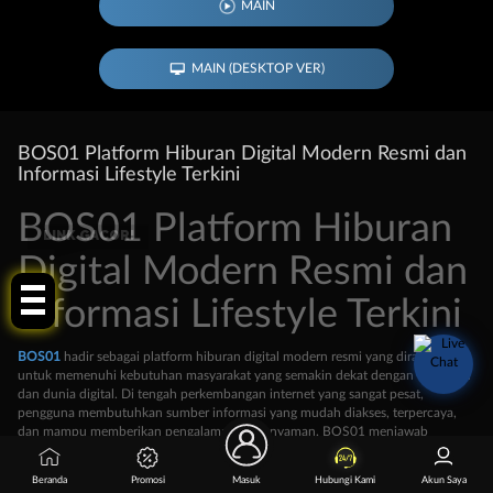
MAIN
MAIN (DESKTOP VER)
BOS01 Platform Hiburan Digital Modern Resmi dan
Informasi Lifestyle Terkini
BOS01 Platform Hiburan
LINK GACOR!
Digital Modern Resmi dan
Informasi Lifestyle Terkini
BOS01
hadir sebagai platform hiburan digital modern resmi yang dirancang
untuk memenuhi kebutuhan masyarakat yang semakin dekat dengan teknologi
dan dunia digital. Di tengah perkembangan internet yang sangat pesat,
pengguna membutuhkan sumber informasi yang mudah diakses, terpercaya,
dan mampu memberikan pengalaman yang nyaman. BOS01 menjawab
kebutuhan tersebut dengan menghadirkan berbagai informasi lifestyle terkini
serta pengalaman digital yang lebih praktis dan relevan bagi pengguna dari
Beranda
Promosi
Masuk
Hubungi Kami
Akun Saya
berbagai kalangan.