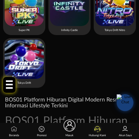
Super PK
Infinity Castle
Tokyo Drift Nitro
LINK GACOR!
Tokyo Drift
BOS01 Platform Hiburan Digital Modern Resmi dan
Informasi Lifestyle Terkini
BOS01 Platform Hiburan
Digital Modern Resmi dan
Beranda
Promosi
Masuk
Hubungi Kami
Akun Saya