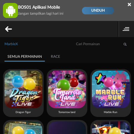
×
BOS01 Aplikasi Mobile
UNDUH
Jangan tampilkan lagi hari ini
MarbleX
SEMUA PERMAINAN
RACE
Dragon Tiger
Tomorrow land
Marble Run