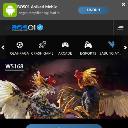
×
BOS01 Aplikasi Mobile
UNDUH
Jangan tampilkan lagi hari ini
L
OLAHRAGA
CRASH GAME
ARCADE
E-SPORTS
SABUNG AYAM