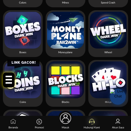
Colors
Mines
Speed Crash
Boxes
Moneyplane
Wheel
LINK GACOR!
Coins
Blocks
Hi-Lo
Beranda
Promosi
Masuk
Hubungi Kami
Akun Saya