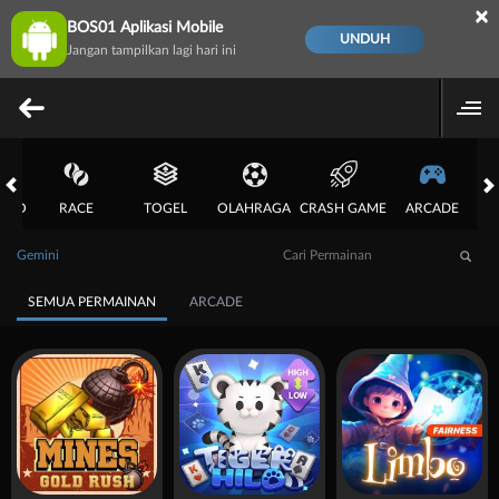
×
BOS01 Aplikasi Mobile
UNDUH
Jangan tampilkan lagi hari ini
SINO
RACE
TOGEL
OLAHRAGA
CRASH GAME
ARCADE
E
Gemini
SEMUA PERMAINAN
ARCADE