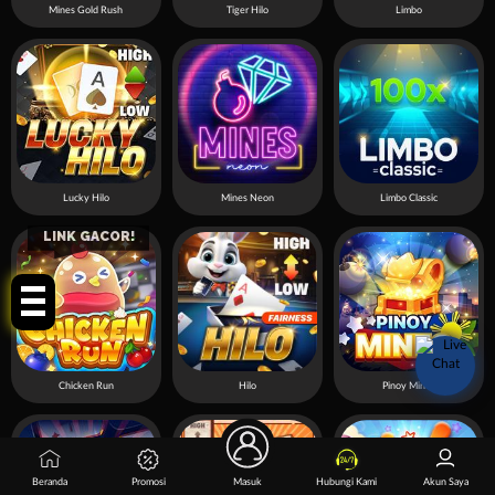
Mines Gold Rush
Tiger Hilo
Limbo
Lucky Hilo
Mines Neon
Limbo Classic
LINK GACOR!
Chicken Run
Hilo
Pinoy Mines
Beranda
Promosi
Masuk
Hubungi Kami
Akun Saya