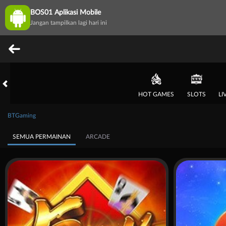
BOS01 Aplikasi Mobile
Jangan tampilkan lagi hari ini
HOT GAMES
SLOTS
LI
BTGaming
SEMUA PERMAINAN
ARCADE