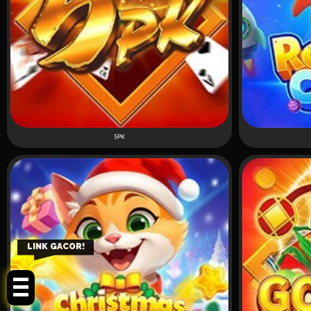
5PK
LINK GACOR!