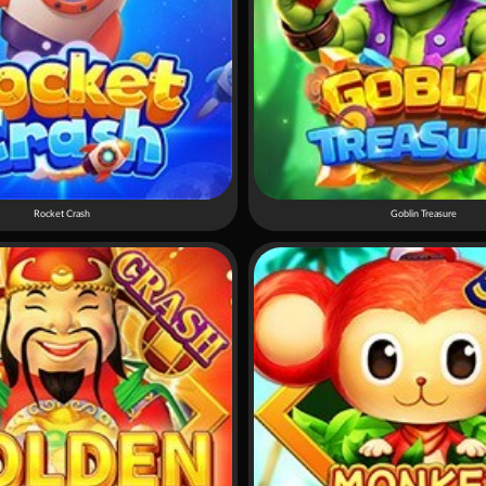
Rocket Crash
Goblin Treasure