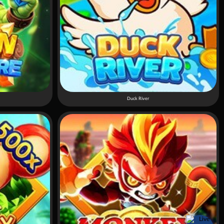
Duck River