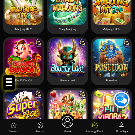
Mahjong Hit 2
Crazy Mahjong
Mahjong Hit 2+
LINK GACOR!
DuoFuDuoCai
Bounty Loki
Poseidon
Beranda
Promosi
Masuk
Hubungi Kami
Akun Saya
Super Ace
XiBoBa Hit
XiBoBa Hit2