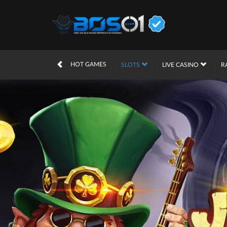
HOT GAMES
SLOTS
LIVE CASINO
R