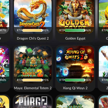
RTP
RTP
96%
RTP
r
Dragon Chi's Quest 2
Golden Egypt
G
96%
RTP
RTP
96%
RTP
Maya: Elemental Totem 2
Xiang Qi Ways 2
Z