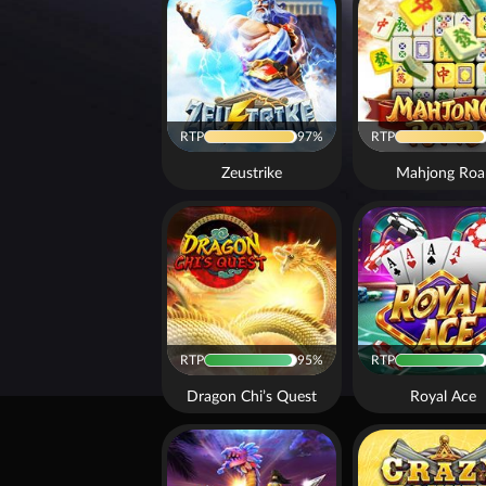
RTP
RTP
Zeustrike
Mahjong Roa
RTP
95%
RTP
Dragon Chi’s Quest
Royal Ace