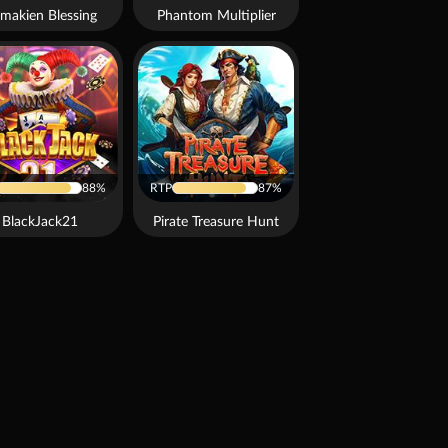
makien Blessing
Phantom Multiplier
88%
RTP
87%
BlackJack21
Pirate Treasure Hunt