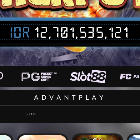
IDR
12,701,535,121
ADVANTPLAY
SLOTS