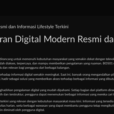
i dan Informasi Lifestyle Terkini
an Digital Modern Resmi dan
g dirancang untuk memenuhi kebutuhan masyarakat yang semakin dekat dengan teknolo
dah diakses, terpercaya, dan mampu memberikan pengalaman yang nyaman. BOS01 
ktis dan relevan bagi pengguna dari berbagai kalangan.
adap informasi digital semakin meningkat. Saat ini, banyak orang mengandalkan pl
01 hadir sebagai solusi yang memberikan akses terhadap berbagai informasi yang dib
adirkan pengalaman digital yang mudah dipahami. Setiap bagian dari platform di
rsih dan terstruktur, pengguna dapat menemukan berbagai informasi yang mereka car
terkini yang relevan dengan kebutuhan masyarakat masa kini. Informasi yang tersedi
ktivitas harian, serta berbagai wawasan yang dapat membantu pengguna tetap mengiku
n diminati oleh pengguna digital.