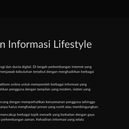
 Informasi Lifestyle
gi dan dunia digital. Di tengah perkembangan internet yang
menjawab kebutuhan tersebut dengan menghadirkan berbagai
atform online untuk memperoleh berbagai informasi yang
utuhkan pengguna dengan tampilan yang modern, sistem yang
rancang dengan memperhatikan kenyamanan pengguna sehingga
i tanpa harus menghadapi proses yang rumit atau membingungkan.
a mencakup berbagai topik menarik yang berkaitan dengan gaya
ti perkembangan zaman. Kehadiran informasi yang selalu