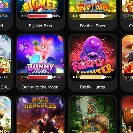
95%
RTP
80%
RTP
88%
RTP
ld
Big Net Bass
Football Fever
C
RTP
81%
RTP
89%
RTP
Aztec: Bonus Hunt 2 Xmas
Bunny to the Moon
Firefly Hunter