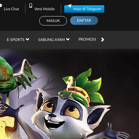
Live Chat
Versi Mobile
Main di Telegram
DAFTAR
MASUK
PROMOSI
E-SPORTS
SABUNG AYAM