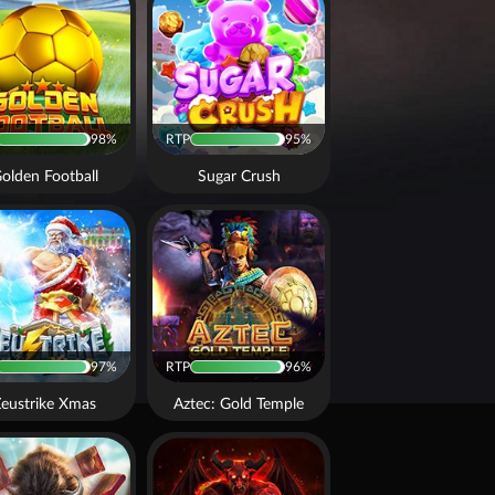
98%
RTP
95%
olden Football
Sugar Crush
97%
RTP
96%
eustrike Xmas
Aztec: Gold Temple