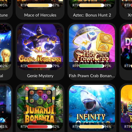
95%
RTP
87%
RTP
89%
RTP
tune
Mace of Hercules
Aztec: Bonus Hunt 2
Xm
82%
RTP
79%
RTP
95%
RTP
al
Genie Mystery
Fish Prawn Crab Bonanza
81%
RTP
82%
RTP
RTP