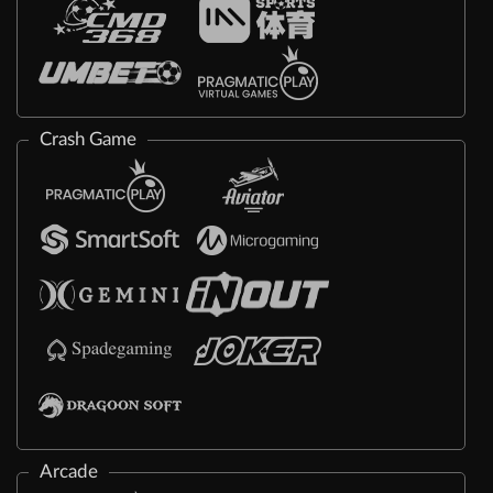
Crash Game
Arcade