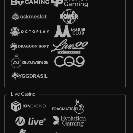
Live Casino