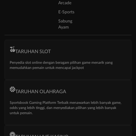
Arcade
E-Sports
Sabung
Ayam
TARUHAN SLOT
Penyedia slot online dengan beragam pilihan game menarik yang
memudahkan pemain untuk mencapai jackpot
TARUHAN OLAHRAGA
Sportsbook Gaming Platform Terbaik menawarkan lebih banyak game,
odds yang lebih tinggi, dan menyediakan pilihan yang lebih banyak
untuk pemain.