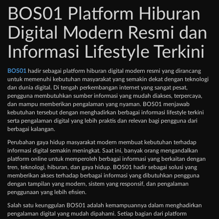
BOS01 Platform Hiburan
Digital Modern Resmi dan
Informasi Lifestyle Terkini
BOS01
hadir sebagai platform hiburan digital modern resmi yang dirancang
untuk memenuhi kebutuhan masyarakat yang semakin dekat dengan teknologi
dan dunia digital. Di tengah perkembangan internet yang sangat pesat,
pengguna membutuhkan sumber informasi yang mudah diakses, terpercaya,
dan mampu memberikan pengalaman yang nyaman. BOS01 menjawab
kebutuhan tersebut dengan menghadirkan berbagai informasi lifestyle terkini
serta pengalaman digital yang lebih praktis dan relevan bagi pengguna dari
berbagai kalangan.
Perubahan gaya hidup masyarakat modern membuat kebutuhan terhadap
informasi digital semakin meningkat. Saat ini, banyak orang mengandalkan
platform online untuk memperoleh berbagai informasi yang berkaitan dengan
tren, teknologi, hiburan, dan gaya hidup. BOS01 hadir sebagai solusi yang
memberikan akses terhadap berbagai informasi yang dibutuhkan pengguna
dengan tampilan yang modern, sistem yang responsif, dan pengalaman
penggunaan yang lebih efisien.
Salah satu keunggulan BOS01 adalah kemampuannya dalam menghadirkan
pengalaman digital yang mudah dipahami. Setiap bagian dari platform