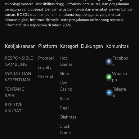
teknologi modern, aksesibilitas tinggi, informasi berkualitas, dan pengalaman
pengguna yang optimal. Dengan terus berinovasi dan mengikuti perkembangan
zaman, BOS01 siap menjadi pilihan utama bagi pengguna yang mencari
hiburan digital, informasi lifestyle, serta pengalaman online yang nyaman,
informatif, dan terpercaya di tahun 2026.
Kebijaksanaan
Platform
Kategori
Dukungan
Komunitas
RESPONSIBLE
Promosi
Hot
Faceboo
GAMBLING
Games
k
Loyalty
SYARAT DAN
Slots
Whatsa
Referral
KETENTUAN
pp
Live
TENTANG
Casino
Telegra
KAMI
m
Race
RTP LIVE
Togel
AKURAT
Olahraga
Crash
Game