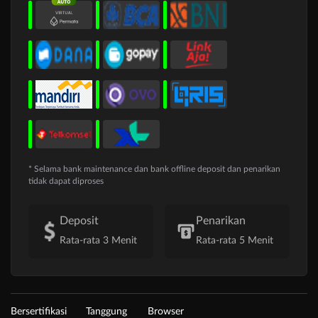
* Selama bank maintenance dan bank offline deposit dan penarikan
tidak dapat diproses
Deposit
Penarikan
Rata-rata 3 Menit
Rata-rata 5 Menit
Bersertifikasi
Tanggung
Browser