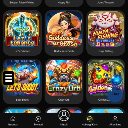
Dragon Palace Fishing
Happy Fish
Aztec Treasure
Let's Enhance
Goddess or Crash
Ninja Fishing
LINK GACOR!
Let's Shoot
Crazy Orb
Golden Zuma
Beranda
Promosi
Masuk
Hubungi Kami
Akun Saya